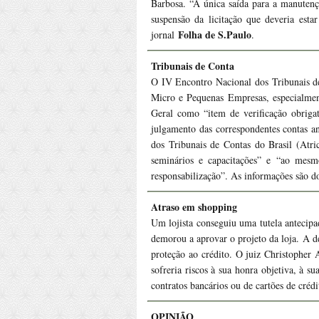
Barbosa. “A única saída para a manuten
suspensão da licitação que deveria est
Folha de S.Paulo
jornal
.
Tribunais de Conta
O IV Encontro Nacional dos Tribunais de 
Micro e Pequenas Empresas, especialmen
Geral como “item de verificação obriga
julgamento das correspondentes contas a
dos Tribunais de Contas do Brasil (Atri
seminários e capacitações” e “ao mesm
responsabilização”. As informações são d
Atraso em shopping
Um lojista conseguiu uma tutela antecipad
demorou a aprovar o projeto da loja. A d
proteção ao crédito. O juiz Christopher 
sofreria riscos à sua honra objetiva, à s
contratos bancários ou de cartões de créd
OPINIÃO