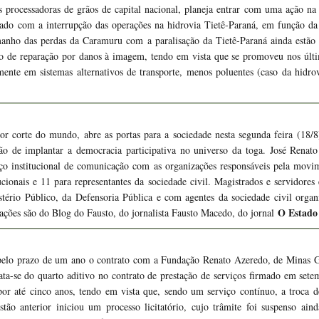
rocessadoras de grãos de capital nacional, planeja entrar com uma ação na 
zado com a interrupção das operações na hidrovia Tietê-Paraná, em função da
manho das perdas da Caramuru com a paralisação da Tietê-Paraná ainda estão n
o de reparação por danos à imagem, tendo em vista que se promoveu nos últ
amente em sistemas alternativos de transporte, menos poluentes (caso da hidr
or corte do mundo, abre as portas para a sociedade nesta segunda feira (18/
são de implantar a democracia participativa no universo da toga. José Renat
 institucional de comunicação com as organizações responsáveis pela movime
cionais e 11 para representantes da sociedade civil. Magistrados e servidores
tério Público, da Defensoria Pública e com agentes da sociedade civil organ
O Estado
mações são do Blog do Fausto, do jornalista Fausto Macedo, do jornal
elo prazo de um ano o contrato com a Fundação Renato Azeredo, de Minas G
ata-se do quarto aditivo no contrato de prestação de serviços firmado em se
por até cinco anos, tendo em vista que, sendo um serviço contínuo, a troca 
stão anterior iniciou um processo licitatório, cujo trâmite foi suspenso ai