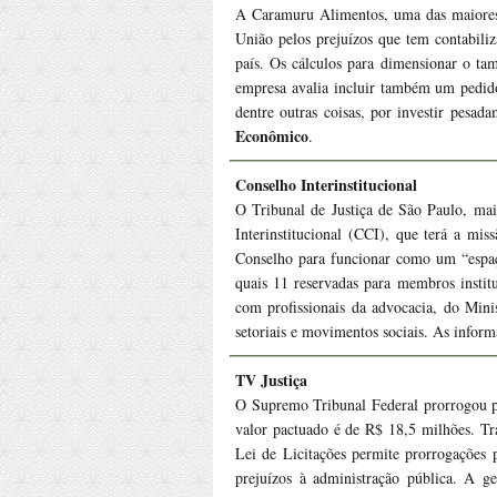
A Caramuru Alimentos, uma das maiores p
União pelos prejuízos que tem contabili
país. Os cálculos para dimensionar o ta
empresa avalia incluir também um pedid
dentre outras coisas, por investir pesad
Econômico
.
Conselho Interinstitucional
O Tribunal de Justiça de São Paulo, mai
Interinstitucional (CCI), que terá a mis
Conselho para funcionar como um “espaço
quais 11 reservadas para membros institu
com profissionais da advocacia, do Minis
setoriais e movimentos sociais. As infor
TV Justiça
O Supremo Tribunal Federal prorrogou p
valor pactuado é de R$ 18,5 milhões. Tr
Lei de Licitações permite prorrogações 
prejuízos à administração pública. A ge