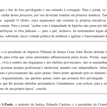
ue o fim do foro privilegiado é um estímulo à corrupção. Para o jornal, os
cuidar desses processos, por isso deveriam tramitar em primeira instância. 
m, segundo O Globo, esses argumentos não resistem às próprias iniciativa
a comum. Para o jornal, “acabar com a impunidade de figurões não passa por id
perfeiçoar os ritos judiciais — para o quê, inclusive, há instrumentos legais 
iso, sobretudo, haver vontade política de melhorar e agilizar o funcionamento d
, o ex-presidente do Superior Tribunal de Justiça Cesar Asfor Rocha defende o
ado para evitar que certas autoridades influenciassem juízes locais. Porém, se
, vivia à sombra das oligarquias e dos chefetes provincianos, não se assemelha
s possuem preparo profissional e intelectual, atuando com independência. Além 
ara o processamento das ações penais. Outro ponto apontado pelo ex-ministro 
, originariamente, nas questões penais, todos que possuem foro privilegiado.
e que lhe possam subsidiar permanência. Caminhamos, com certeza, para a sua
âneo de sua própria época”, conclui.
 S.Paulo
, o ministro da Justiça, Eduardo Cardozo, e o presidente do Cons