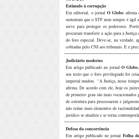
Estimulo à corrupção
O Globo
Em editorial, o jornal
afirma q
sustentam que o STF nem sempre é ágil a 
serve para proteger os poderosos. Poré
procuram transferir a ação para a Justiç
do foro especial. Deve-se, na verdade, a
cobradas pelo CNJ aos tribunais. E é prec
Judiciário moderno
O Globo
Em artigo publicado no jornal
seu texto que o foro privilegiado foi cri
imperial mudou.
“
A Justiça, nesse tempo
afirma. De acordo com ele, hoje os juíze
de primeiro grau são mais vocacionados p
de estrutura para processarem e julgarem
não reúne mais elementos de racionalidad
jurídico se atualiza e se torna contempor
Defesa da concorrência
Folha de
Em artigo publicado no jornal