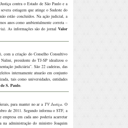
Justiça contra o Estado de São Paulo e a
 severa estiagem que atinge o Sudeste do
ão estão concluídos. Na ação judicial, a
imos anos como ambientalmente correta –
Valor
ovia). As informações são do jornal
8), com a criação do Conselho Consultivo
o Nalini, presidente do TJ-SP idealizou o
ntação judiciária”. São 22 cadeiras, das
 eleitos internamente atuarão em conjunto
izada, tais como universidades, entidades
 de S. Paulo
.
erais, para manter no ar a
TV Justiça
. O
tembro de 2011. Segundo informa o STF, a
de empresa em cada ano poderia acarretar
nda na administração do ministro Joaquim