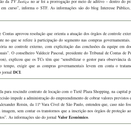
ção da
TV Justiça
no ar foi a prorrogação por meio de aditivo – dentro do pra
ar em curso”, informa o STF. As informações são do blog Interesse Público, 
Contas aprovou resolução que orienta a atuação dos órgãos de controle exter
te no que se refere à participação do segmento nas compras governamentais.
tória no controle externo, com explicitação das conclusões da equipe em 
nuais”. O conselheiro Valdecir Pascoal, presidente do Tribunal de Contas d
con), explicou que os TCs têm que “sensibilizar o gestor para observância 
o tempo, exigir que as compras governamentais levem em conta o tratame
DCI
o jornal
.
a para rescindir contrato de locação com o Tietê Plaza Shopping, na capital p
ecisão impede a administração do empreendimento de cobrar valores previstos e
Alexander Roisin, da 11ª Vara Cível de São Paulo, entendeu que, caso não foss
ua imagem, sem contar os transtornos que a inscrição nos órgãos de proteção ao
Valor Econômico
itos”. As informações são do jornal
.