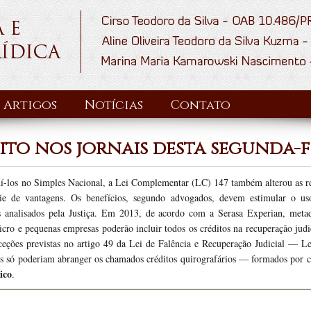
Artigos
Notícias
Contato
eito nos jornais desta segunda-f
í-los no Simples Nacional, a Lei Complementar (LC) 147 também alterou as re
ie de vantagens. Os benefícios, segundo advogados, devem estimular o us
s analisados pela Justiça. Em 2013, de acordo com a Serasa Experian, metad
cro e pequenas empresas poderão incluir todos os créditos na recuperação ju
xceções previstas no artigo 49 da Lei de Falência e Recuperação Judicial — L
s só poderiam abranger os chamados créditos quirografários — formados por c
ico
.