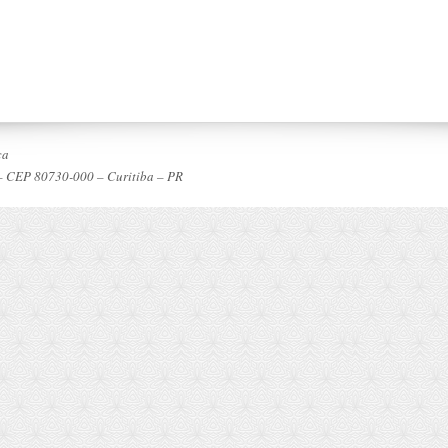
ca
 – CEP 80730-000 – Curitiba – PR